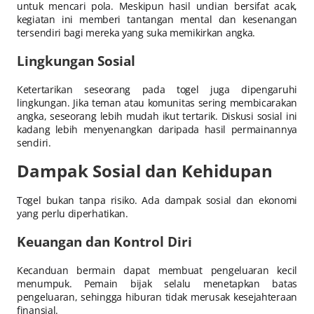
untuk mencari pola. Meskipun hasil undian bersifat acak,
kegiatan ini memberi tantangan mental dan kesenangan
tersendiri bagi mereka yang suka memikirkan angka.
Lingkungan Sosial
Ketertarikan seseorang pada togel juga dipengaruhi
lingkungan. Jika teman atau komunitas sering membicarakan
angka, seseorang lebih mudah ikut tertarik. Diskusi sosial ini
kadang lebih menyenangkan daripada hasil permainannya
sendiri.
Dampak Sosial dan Kehidupan
Togel bukan tanpa risiko. Ada dampak sosial dan ekonomi
yang perlu diperhatikan.
Keuangan dan Kontrol Diri
Kecanduan bermain dapat membuat pengeluaran kecil
menumpuk. Pemain bijak selalu menetapkan batas
pengeluaran, sehingga hiburan tidak merusak kesejahteraan
finansial.