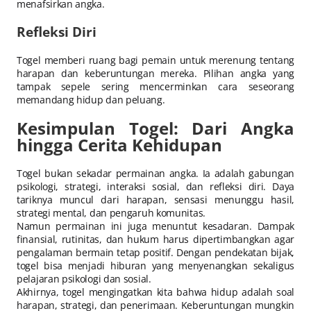
menafsirkan angka.
Refleksi Diri
Togel memberi ruang bagi pemain untuk merenung tentang
harapan dan keberuntungan mereka. Pilihan angka yang
tampak sepele sering mencerminkan cara seseorang
memandang hidup dan peluang.
Kesimpulan Togel: Dari Angka
hingga Cerita Kehidupan
Togel bukan sekadar permainan angka. Ia adalah gabungan
psikologi, strategi, interaksi sosial, dan refleksi diri. Daya
tariknya muncul dari harapan, sensasi menunggu hasil,
strategi mental, dan pengaruh komunitas.
Namun permainan ini juga menuntut kesadaran. Dampak
finansial, rutinitas, dan hukum harus dipertimbangkan agar
pengalaman bermain tetap positif. Dengan pendekatan bijak,
togel bisa menjadi hiburan yang menyenangkan sekaligus
pelajaran psikologi dan sosial.
Akhirnya, togel mengingatkan kita bahwa hidup adalah soal
harapan, strategi, dan penerimaan. Keberuntungan mungkin