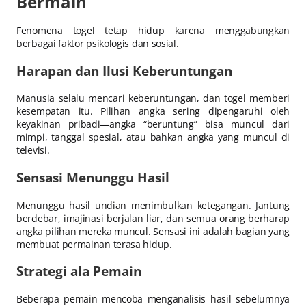
Bermain
Fenomena togel tetap hidup karena menggabungkan
berbagai faktor psikologis dan sosial.
Harapan dan Ilusi Keberuntungan
Manusia selalu mencari keberuntungan, dan togel memberi
kesempatan itu. Pilihan angka sering dipengaruhi oleh
keyakinan pribadi—angka “beruntung” bisa muncul dari
mimpi, tanggal spesial, atau bahkan angka yang muncul di
televisi.
Sensasi Menunggu Hasil
Menunggu hasil undian menimbulkan ketegangan. Jantung
berdebar, imajinasi berjalan liar, dan semua orang berharap
angka pilihan mereka muncul. Sensasi ini adalah bagian yang
membuat permainan terasa hidup.
Strategi ala Pemain
Beberapa pemain mencoba menganalisis hasil sebelumnya