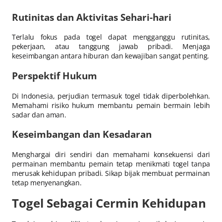
Rutinitas dan Aktivitas Sehari-hari
Terlalu fokus pada togel dapat mengganggu rutinitas,
pekerjaan, atau tanggung jawab pribadi. Menjaga
keseimbangan antara hiburan dan kewajiban sangat penting.
Perspektif Hukum
Di Indonesia, perjudian termasuk togel tidak diperbolehkan.
Memahami risiko hukum membantu pemain bermain lebih
sadar dan aman.
Keseimbangan dan Kesadaran
Menghargai diri sendiri dan memahami konsekuensi dari
permainan membantu pemain tetap menikmati togel tanpa
merusak kehidupan pribadi. Sikap bijak membuat permainan
tetap menyenangkan.
Togel Sebagai Cermin Kehidupan