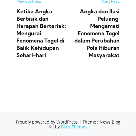
Post navigation
Previous Post:
Next Post:
Ketika Angka
Angka dan Ilusi
Berbisik dan
Peluang:
Harapan Berteriak:
Mengamati
Mengurai
Fenomena Togel
Fenomena Togel di
dalam Perubahan
Balik Kehidupan
Pola Hiburan
Sehari-hari
Masyarakat
Proudly powered by WordPress
|
Theme : News Blog
Kit by
BlazeThemes