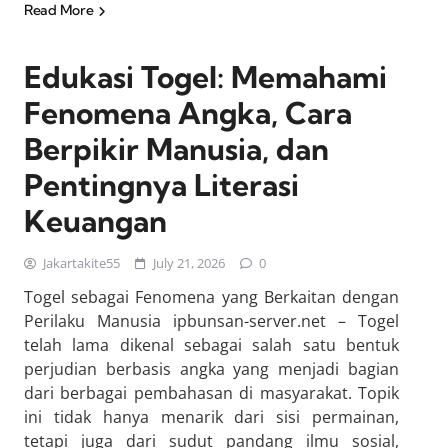
Read More
Edukasi Togel: Memahami
Fenomena Angka, Cara
Berpikir Manusia, dan
Pentingnya Literasi
Keuangan
Jakartakite55
July 21, 2026
0
Togel sebagai Fenomena yang Berkaitan dengan
Perilaku Manusia ipbunsan-server.net – Togel
telah lama dikenal sebagai salah satu bentuk
perjudian berbasis angka yang menjadi bagian
dari berbagai pembahasan di masyarakat. Topik
ini tidak hanya menarik dari sisi permainan,
tetapi juga dari sudut pandang ilmu sosial,