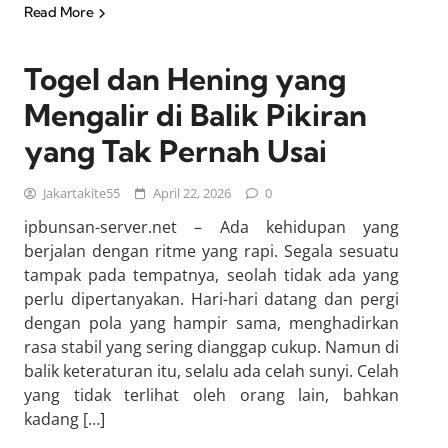
Read More
Togel dan Hening yang
Mengalir di Balik Pikiran
yang Tak Pernah Usai
Jakartakite55
April 22, 2026
0
ipbunsan-server.net – Ada kehidupan yang
berjalan dengan ritme yang rapi. Segala sesuatu
tampak pada tempatnya, seolah tidak ada yang
perlu dipertanyakan. Hari-hari datang dan pergi
dengan pola yang hampir sama, menghadirkan
rasa stabil yang sering dianggap cukup. Namun di
balik keteraturan itu, selalu ada celah sunyi. Celah
yang tidak terlihat oleh orang lain, bahkan
kadang […]