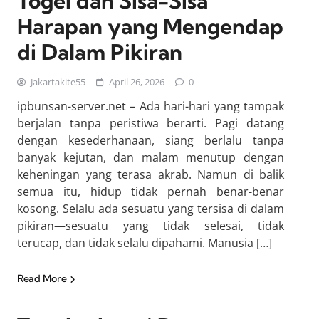
Togel dan Sisa-Sisa
Harapan yang Mengendap
di Dalam Pikiran
Jakartakite55
April 26, 2026
0
ipbunsan-server.net – Ada hari-hari yang tampak
berjalan tanpa peristiwa berarti. Pagi datang
dengan kesederhanaan, siang berlalu tanpa
banyak kejutan, dan malam menutup dengan
keheningan yang terasa akrab. Namun di balik
semua itu, hidup tidak pernah benar-benar
kosong. Selalu ada sesuatu yang tersisa di dalam
pikiran—sesuatu yang tidak selesai, tidak
terucap, dan tidak selalu dipahami. Manusia […]
Read More