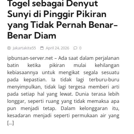
Togel sebagai Denyut
Sunyi di Pinggir Pikiran
yang Tidak Pernah Benar-
Benar Diam
Jakartakite55
April 24, 2026
0
ipbunsan-server.net – Ada saat dalam perjalanan
batin ketika pikiran mulai kehilangan
kebiasaannya untuk mengikat segala sesuatu
pada kepastian. Ia tidak lagi terburu-buru
menyimpulkan, tidak lagi tergesa memberi arti
pada setiap hal yang lewat. Dunia terasa lebih
longgar, seperti ruang yang tidak memaksa apa
pun menjadi tetap. Dalam kelonggaran itu,
kesadaran menjadi seperti permukaan air yang
[…]