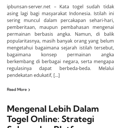
ipbunsan-server.net – Kata togel sudah tidak
asing lagi bagi masyarakat Indonesia. Istilah ini
sering muncul dalam percakapan sehari-hari,
pemberitaan, maupun pembahasan mengenai
permainan berbasis angka. Namun, di balik
popularitasnya, masih banyak orang yang belum
mengetahui bagaimana sejarah istilah tersebut,
bagaimana konsep permainan angka
berkembang di berbagai negara, serta mengapa
regulasinya dapat berbeda-beda. Melalui
pendekatan edukatif, […]
Read More
Mengenal Lebih Dalam
Togel Online: Strategi