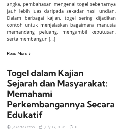
angka, pembahasan mengenai togel sebenarnya
jauh lebih luas daripada sekadar hasil undian.
Dalam berbagai kajian, togel sering dijadikan
contoh untuk menjelaskan bagaimana manusia
memandang peluang, mengambil keputusan,
serta membangun […]
Read More
Togel dalam Kajian
Sejarah dan Masyarakat:
Memahami
Perkembangannya Secara
Edukatif
Jakartakite55
July 17, 2026
0